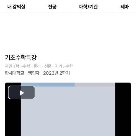
내 강의실
전공
대학/기관
테마
기초수학특강
자연과학 >수학ㆍ물리ㆍ천문ㆍ지리 >수학
한세대학교
백인자
2023년 2학기
Play
Video