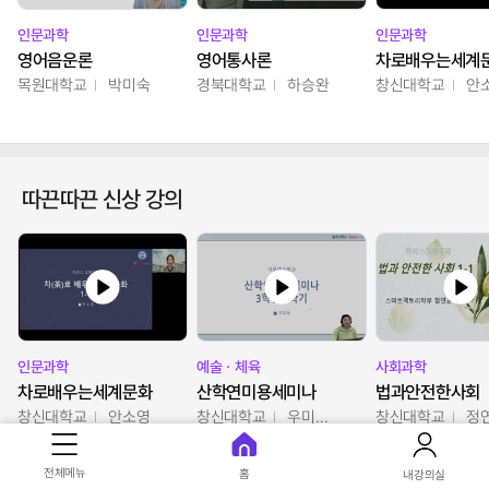
인문과학
인문과학
인문과학
영어음운론
영어통사론
차로배우는세계
목원대학교
박미숙
경북대학교
하승완
창신대학교
안
따끈따끈 신상 강의
인문과학
예술ㆍ체육
사회과학
차로배우는세계문화
산학연미용세미나
법과안전한사회
창신대학교
안소영
창신대학교
우미옥,오윤경,박선이
창신대학교
정
전체메뉴
홈
내강의실