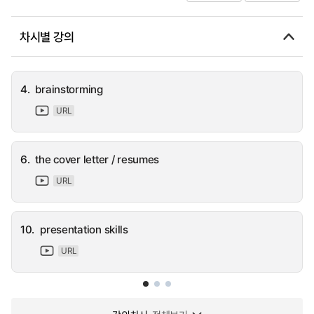
차시별 강의
4.
brainstorming
URL
6.
the cover letter / resumes
URL
10.
presentation skills
URL