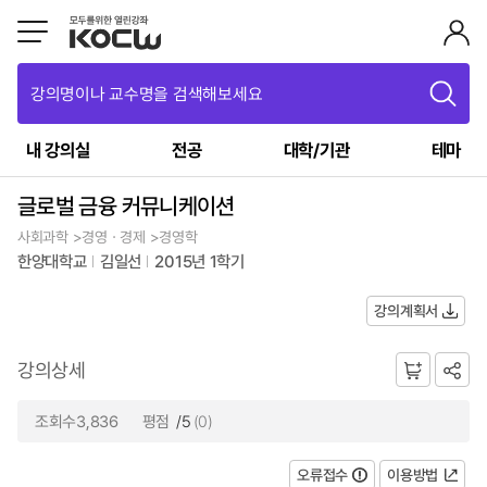
강의명이나 교수명을 검색해보세요
내 강의실
전공
대학/기관
테마
글로벌 금융 커뮤니케이션
사회과학 >경영ㆍ경제 >경영학
한양대학교
김일선
2015년 1학기
강의계획서
강의상세
조회수3,836
평점
/5
(0)
오류접수
이용방법