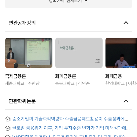
강의차시
전체보기
연관공개강의
국제금융론
화폐금융론
화폐금융
세종대학교
주한광
충북대학교
김연준
한양대학교
이항
연관학위논문
중소기업의 기술축적역량과 수출금융제도활용이 수출성과에
미치는 영향에 관한 연구 : 글로벌확장성의 매개효과 중심으로 =
글로벌 금융위기 이후, 기업 투자수준 변화가 기업 미래성과에
(A) Study on the Effect of SMEs’ Technology Accumulation
미치는 영향 = A study on the impact of corporate
Capability and Utilization of Export Finance System on