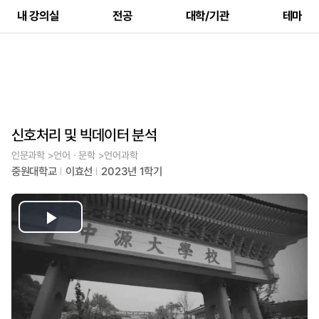
내 강의실
전공
대학/기관
테마
신호처리 및 빅데이터 분석
인문과학 >언어ㆍ문학 >언어과학
중원대학교
이효선
2023년 1학기
Play
Video