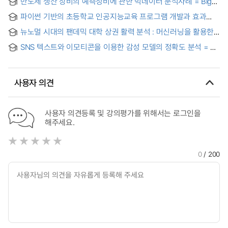
반도체 생산 장비의 예측정비에 관한 빅데이터 분석사례 = Big
review and machine learning
data analysis case study: Predictive maintenance of
파이썬 기반의 초등학교 인공지능교육 프로그램 개발과 효과
semiconductor processing equipment
연구 : 머신러닝을 중심으로 = A Study on the Development
뉴노멀 시대의 팬데믹 대학 상권 활력 분석 : 머신러닝을 활용한
and Effectiveness of Python-based Artificial Intelligence
시계열 클러스터링을 중심으로 = Campus Commercial Vitality
Education Program in Elementary Schools: Focusing on
SNS 텍스트와 이모티콘을 이용한 감성 모델의 정확도 분석 = An
in the Pandemic New Normal : Machine Learning Approach
Machine Learning
accuracy analysis of emotional models using SNS text
for Time Series Clustering-
messages and emoticons
사용자 의견
사용자 의견등록 및 강의평가를 위해서는 로그인을
해주세요.
0
/ 200