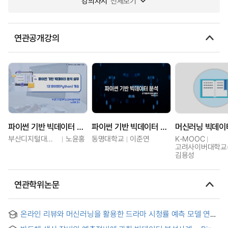
강의차시
전체보기
연관공개강의
파이썬 기반 빅데이터 분석 실무
파이썬 기반 빅데이터 분석
머신러닝 빅데이
부산디지털대학교
노윤홍
동명대학교
이준연
K-MOOC
고려사이버대학교(
김용성
연관학위논문
온라인 리뷰와 머신러닝을 활용한 드라마 시청률 예측 모델 연구
= Drama viewer rating predictive model study using online