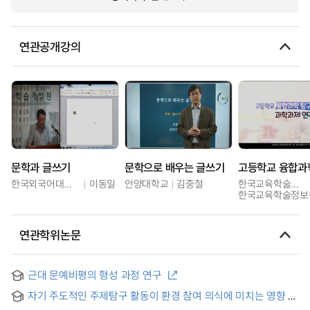
연관공개강의
문학과 글쓰기
문학으로 배우는 글쓰기
한국외국어대학교
이동일
안양대학교
김중철
한국교육학술정보원
한국교육학술정보
연관학위논문
근대 문예비평의 형성 과정 연구
자기 주도적인 주제탐구 활동이 환경 참여 의식에 미치는 영향 =
(The) Effect of Self-Directed Theme Inquiry Activities on