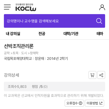
강의명이나 교수명을 검색해보세요
내 강의실
전공
대학/기관
테마
선박조직관리론
공학 >토목ㆍ도시 >항해학
국립목포해양대학교
장운재
2014년 2학기
강의상세
조회수5,803
평점
/5
(0)
이 교과목은 선교에서 인적자원을 효과적으로 관리하기 위해 개발되었다.
오류접수
이용방법