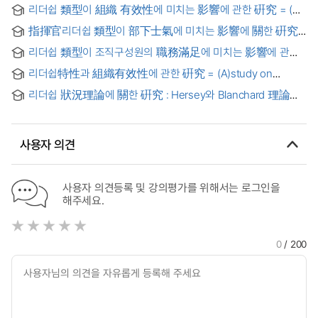
리더쉽 類型이 組織 有效性에 미치는 影響에 관한 硏究 = (A)
Study on the Effects of Types of Leadership on the
指揮官리더쉽 類型이 部下士氣에 미치는 影響에 關한 硏究 :
Organizational Effectiveness
陸軍 中隊級을 中 心으로
리더쉽 類型이 조직구성원의 職務滿足에 미치는 影響에 관한
實證的 硏究 : 예비 경영관리자의 리더쉽을 중심으로
리더쉽特性과 組織有效性에 관한 硏究 = (A)study on
leadership and organizational effectiveness
리더쉽 狀況理論에 關한 硏究 : Hersey와 Blanchard 理論을
중심으로
사용자 의견
사용자 의견등록 및 강의평가를 위해서는 로그인을
해주세요.
0
/ 200