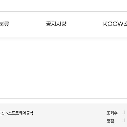
분류
공지사항
KOCW
강의
공지사항
KOCW란
강의
뉴스레터
활용안내
분야
주요통계현황
발자취
강의
서비스도움말
고객센터
통신 >소프트웨어공학
조회수
평점