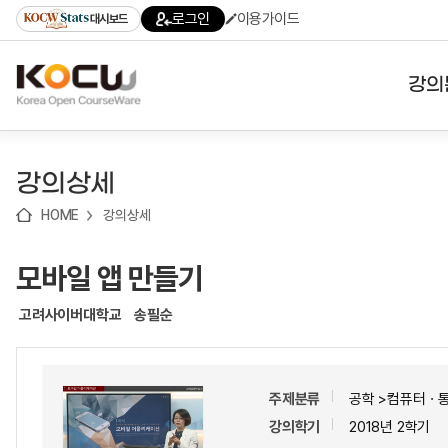
로
로
로
바
로그인
이용가이드
대시보드
가
가
가
로
기
기
기
가
(skip
기
to
강의
content)
대학
강의상세
기관
HOME
강의상세
전공
모바일 앱 만들기
테마
고려사이버대학교
송필순
주제분류
공학 >컴퓨터ㆍ
강의학기
2018년 2학기