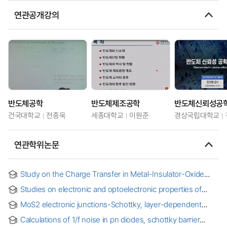
연관공개강의
반도체공학
반도체제조공학
반도체신뢰성공
건국대학교
전종욱
세종대학교
이원준
경상국립대학교
연관학위논문
Study on the Charge Transfer in Metal-Insulator-Oxide
Semiconductor Diodes through Defect Engineering of
Studies on electronic and optoelectronic properties of
Insulator = 절연체 결함 공학을 통한 금속-절연체-산화물
MoTe2 nano devices
반도체 다이오드에서 발생하는 전하 흐름에 대한 연구
MoS2 electronic junctions-Schottky, layer-dependent
homo-junction and hetero-junction with NbS2
Calculations of 1/f noise in pn diodes, schottky barrier