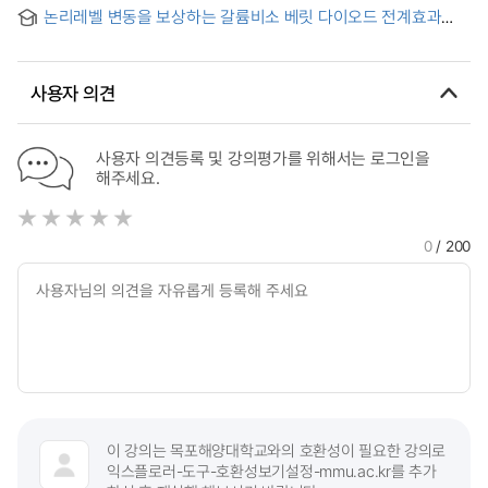
diodes and bipolar junction transistors using characteristic
논리레벨 변동을 보상하는 갈륨비소 베릿 다이오드 전계효과
potential method : Characteristic potential 방법을 이용한 pn
트랜지스터 논리(BDFL)회로 설계에 관한 연구 = (A)study on
diodes, schottky barrier diodes, bipolar junction
GaAs baritt diode FET logic (BDFL) circuit which
transistors의 1/f 잡음 계산
compensates for variation of logic level
사용자 의견
사용자 의견등록 및 강의평가를 위해서는 로그인을
해주세요.
0
/ 200
이 강의는 목포해양대학교와의 호환성이 필요한 강의로
익스플로러-도구-호환성보기설정-mmu.ac.kr를 추가