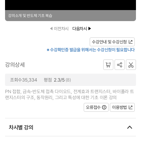
강의소개 및 반도체 기초 복습
이전차시
다음차시
수강안내 및 수강신청
※ 수강확인증 발급을 위해서는 수강신청이 필요합니다
강의상세
조회수35,334
평점
2.3/5
(8)
PN 접합, 금속-반도체 접촉 다이오드, 전계효과 트랜지스터, 바이폴라 트
랜지스터의 구조, 동작원리, 그리고 특성에 대한 기초 이론 강의
오류접수
이용방법
차시별 강의