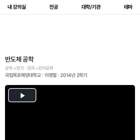
내 강의실
전공
대학/기관
테마
반도체 공학
공학 >전기ㆍ전자 >전자공학
국립목포해양대학교
이영철
2014년 2학기
Play
Video