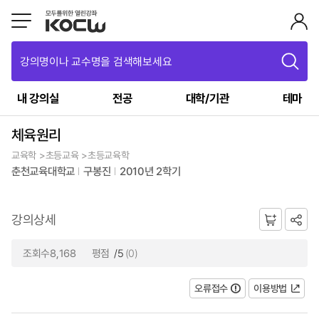
강의명이나 교수명을 검색해보세요
내 강의실
전공
대학/기관
테마
체육원리
교육학 >초등교육 >초등교육학
춘천교육대학교
구봉진
2010년 2학기
강의상세
조회수8,168
평점
/5
(0)
오류접수
이용방법