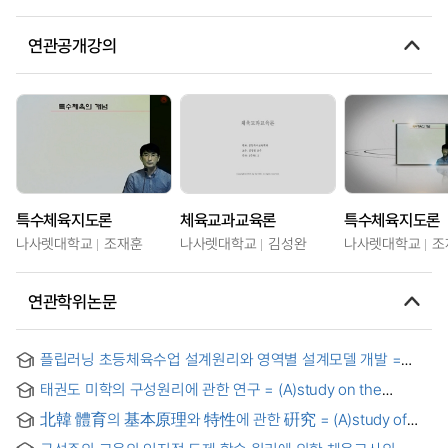
연관공개강의
특수체육지도론
체육교과교육론
특수체육지도론
나사렛대학교
조재훈
나사렛대학교
김성완
나사렛대학교
조
연관학위논문
플립러닝 초등체육수업 설계원리와 영역별 설계모델 개발 =
Development of Design Principles and Design Models for
태권도 미학의 구성원리에 관한 연구 = (A)study on the
Flipped Learning Elementary School Physical Education
constitutional principles of the taekwondo aesthetics
北韓 體育의 基本原理와 特性에 관한 硏究 = (A)study of
the basic principles and characteristics of physical