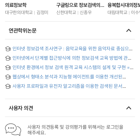
의료정보학
구글링으로 정보검색의 달인되기
대구한의대학교
김정미
신한대학교
신종우
대림대학교
이수
연관학위논문
인터넷 정보검색 조사연구 : 음악교육을 위한 음악자료 중심으로
인터넷에서 단계별 접근방식에 의한 정보검색 교육 방법에 관한
연구
인터넷 환경에서 정보 검색 원격 교육 시스템의 설계 및 구현 =
Design and Implementation of a Distance Education
웹상에서 형태소 분석과 지능형 에이전트를 이용한 개선된
System for Information Search on the Internet
정보검색 방법
Environments
사용자 프로파일과 유전자 알고리즘을 이용한 검색된 문서
순위결정 방법
사용자 의견
사용자 의견등록 및 강의평가를 위해서는 로그인을
해주세요.