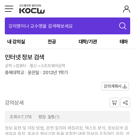
강의명이나 교수명을 검색해보세요
내 강의실
전공
대학/기관
테마
인터넷 정보 검색
공학 >컴퓨터ㆍ통신 >소프트웨어공학
충북대학교
윤은일
2012년 1학기
강의계획서
강의상세
조회수7,176
평점
3/5
(1)
정보 표현 및 저장 방법, 문헌 질의와 매칭과정, 텍스트 분석, 정보검색 검
색효과 측정, 효과성 향상기법 등을 포함한 대량 정보의 조직적인 저장, 관