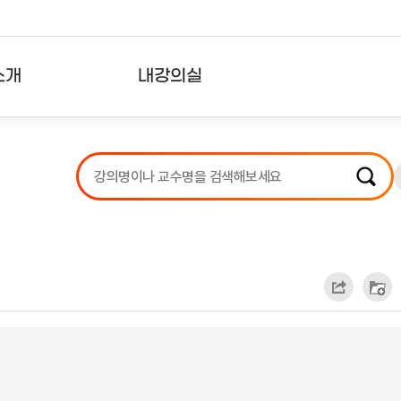
소개
내강의실
?
강의리스트
수강확인증강의
사용자의견
내강의클립