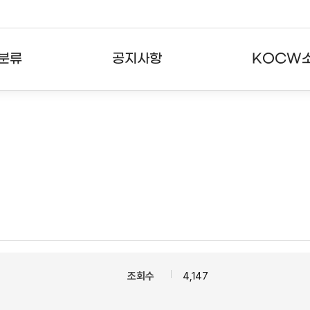
분류
공지사항
KOCW
강의
공지사항
KOCW란
강의
뉴스레터
활용안내
분야
주요통계현황
발자취
강의
서비스도움말
고객센터
조회수
4,147