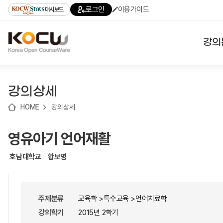
로
로
로
바
로그인
이용가이드
대시보드
가
가
가
로
기
기
기
가
(skip
기
to
강의
content)
대학
강의상세
기관
HOME
강의상세
전공
영유아기 언어재활
테마
호남대학교
황보명
주제분류
교육학 >특수교육 >언어치료학
강의학기
2015년 2학기