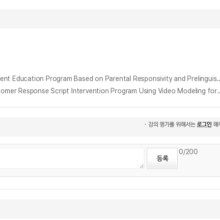
부모 반응성 및 언어이전기 환경중심언어중재법(RPMT)기반 부모교육 프로그램이 말 늦은 아동과 부모의 의사소통에 미치는 영향 = The Effect of a Parent Education Program Based on Parental Responsivit
성인 발달장애인의 비디오 모델링을 활용한 카페 고객 응대 스크립트 중재 프로그램 개발 및 효과 = Development and Effectiveness of a Cafe Customer Respons
0
/200