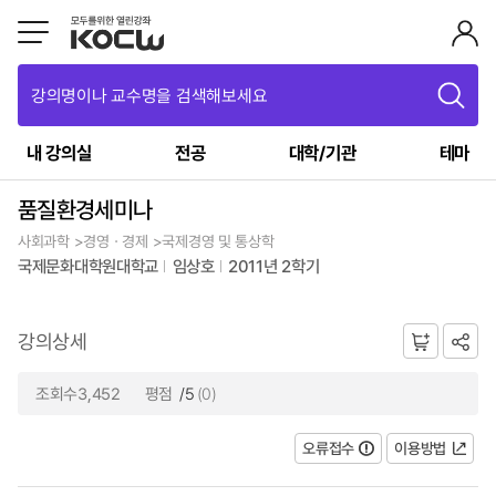
강의명이나 교수명을 검색해보세요
내 강의실
전공
대학/기관
테마
품질환경세미나
사회과학 >경영ㆍ경제 >국제경영 및 통상학
국제문화대학원대학교
임상호
2011년 2학기
강의상세
조회수3,452
평점
/5
(0)
오류접수
이용방법