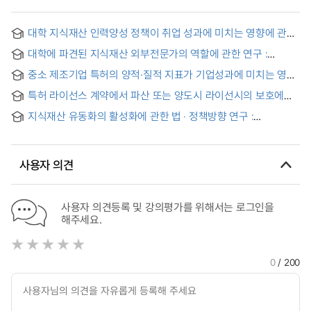
대학 지식재산 인력양성 정책이 취업 성과에 미치는 영향에 관한
연구 : 캠퍼스 특허전략 유니버시아드를 중심으로
대학에 파견된 지식재산 외부전문가의 역할에 관한 연구 :
특허관리어드바이저의 활동과 성과를 중심으로 = (A) Study on
중소 제조기업 특허의 양적·질적 지표가 기업성과에 미치는 영향
the Roles of Outside Intellectual Property Experts
: 지식재산 경영 역량의 조절효과를 중심으로 = The Effects of
Dispatched to Universities : Focusing on the Activities and
특허 라이선스 계약에서 파산 또는 양도시 라이선시의 보호에
Quantitative and Qualitative Patent Indicators of Small and
Performances of the Patent Advisors
관한 연구
Medium-sized Manufacturing Enterprises on Corporate
지식재산 유동화의 활성화에 관한 법 ‧ 정책방향 연구 :
Performance: Focusing on the Moderating Effects of
지식재산의 경영전략적 가치를 중심으로 = A Study on the Law
Intellectual Property Management Capability
and Policies to Activate the Securitization of Intellectual
Property
사용자 의견
사용자 의견등록 및 강의평가를 위해서는 로그인을
해주세요.
0
/ 200