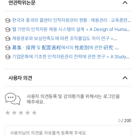
연관학위논문
한국과 중국의 콜센터 인적자원관리 현황 : 채용관리 · 교육훈련 ·
보상관리 중심으로 = The Hunman Resource Management
웹 기반의 인적자원 채용 시스템의 설계 = A Design of Human
within South Korean and Chinese Call Centers :
Resource Staffing System on the Web
Concentrating on employment, educational discipline and
채용경로와 보상만족도에 따른 조직몰입도 차이 연구 =
compensation management
Comparative Study of Organizational Commitment by
募集ㆍ採用 및 配置過程에서의 性差別에 관한 硏究 :
Employment Channel and Satisfaction Level of
男女雇傭平等法을 中心으로 = (A) study on the sexual
Compensation
기업문화에 기초한 인적자원관리 전략에 관한 연구 = A Study
discrimination in process of recruitment, appointment and
on Human Resource Management Strategy based on
arrangement : centering around the equal right law for
Corporate Culture
men and women in employment
사용자 의견
사용자 의견등록 및 강의평가를 위해서는 로그인을
해주세요.
0
/ 200