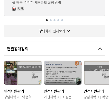
을 배움. 적정한 채용규모 설정 방법
URL
강의차시
전체보기
연관공개강의
인적자원관리
인적자원관리
인적자원관리
강남대학교
박종혁
가천대학교
조성준
강남대학교
박종