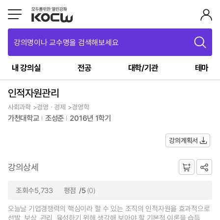
강의명이나 교수명을 검색해보세요
내 강의실
전공
대학/기관
테마
인적자원관리
사회과학 >경영ㆍ경제 >경영학
가천대학교
조성준
2016년 1학기
강의계획서
강의상세
조회수5,733
평점
/5
(0)
오늘날 기업경쟁력의 핵심이라 할 수 있는 조직의 인적자원을 효과적으로
선발, 보상, 관리, 육성하기 위해 생각해 보아야 할 기본적 이론을 습득