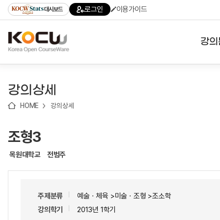
로
로
로
바
로그인
이용가이드
대시보드
가
가
가
로
기
기
기
가
(skip
기
to
강의
content)
대학
강의상세
기관
HOME
강의상세
전공
조형3
테마
목원대학교
전범주
주제분류
예술ㆍ체육 >미술ㆍ조형 >조소학
강의학기
2013년 1학기