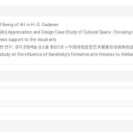
ing of Art in H.-G. Gadamer
ation and Design Case Study of Cultural Space : Focusing on Th
support to the visual arts
에 관한 연구 : 경극 조형예술 요소를 중심으로 = 中国传统造型艺术要素在动画
n the influence of Kandinsky's formative arts theories to theBau