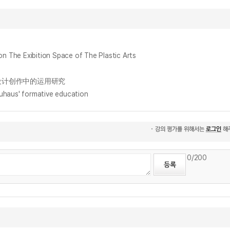
e Exibition Space of The Plastic Arts
角色设计创作中的运用研究
haus' formative education
0
/200