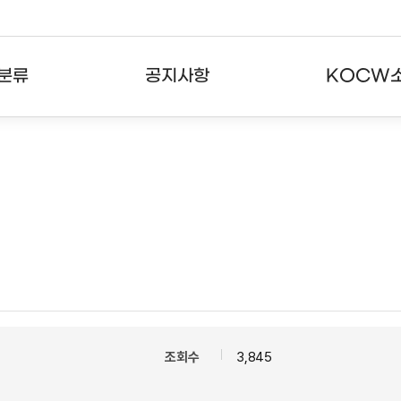
분류
공지사항
KOCW
강의
공지사항
KOCW란
강의
뉴스레터
활용안내
분야
주요통계현황
발자취
강의
서비스도움말
고객센터
조회수
3,845