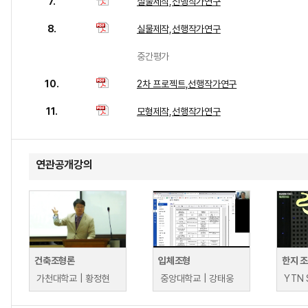
7.
실물제작,선행작가연구
8.
실물제작,선행작가연구
중간평가
10.
2차 프로젝트,선행작가연구
11.
모형제작,선행작가연구
연관공개강의
건축조형론
입체조형
가천대학교 | 황정현
중앙대학교 | 강태웅
YTN 