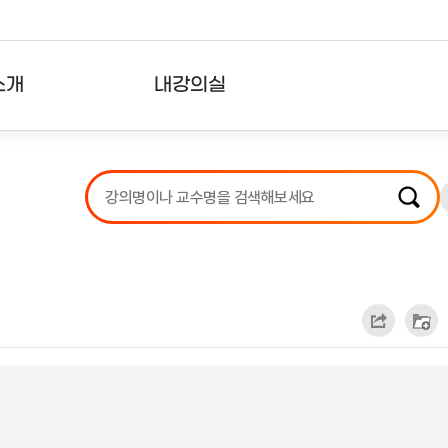
소개
내강의실
?
강의리스트
수강확인증강의
사용자의견
내강의클립