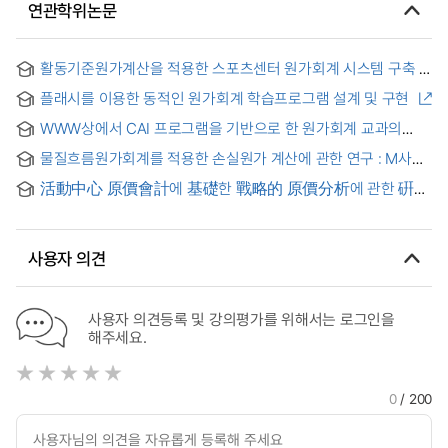
연관학위논문
활동기준원가계산을 적용한 스포츠센터 원가회계 시스템 구축
플래시를 이용한 동적인 원가회계 학습프로그램 설계 및 구현
WWW상에서 CAI 프로그램을 기반으로 한 원가회계 교과의
원격교육에 관한 연구 = (A) Study on the Distance Education
물질흐름원가회계를 적용한 손실원가 계산에 관한 연구 : M사의
of Cost Accounting Based CAI Program on WWW
사례
活動中心 原價會計에 基礎한 戰略的 原價分析에 관한 硏究
= (A) study of the strategic cost analysis based on ABC
사용자 의견
사용자 의견등록 및 강의평가를 위해서는 로그인을
해주세요.
0
/ 200