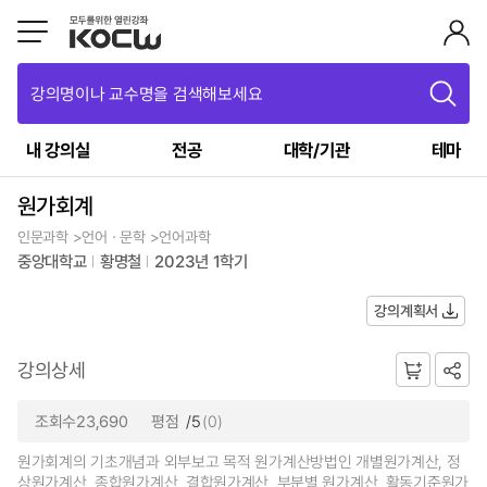
강의명이나 교수명을 검색해보세요
내 강의실
전공
대학/기관
테마
원가회계
인문과학 >언어ㆍ문학 >언어과학
중앙대학교
황명철
2023년 1학기
강의계획서
강의상세
조회수23,690
평점
/5
(0)
원가회계의 기초개념과 외부보고 목적 원가계산방법인 개별원가계산, 정
상원가계산, 종합원가계산, 결합원가계산, 부분별 원가계산, 활동기준원가