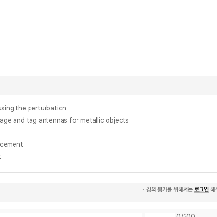
ing the perturbation
nd tag antennas for metallic objects
ncement
t
0
/200