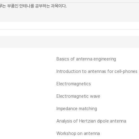
루는 부품인 안테나를 공부하는 과목이다.
Basics of antenna engineering
Introduction to antennas for cell-phones
Electromagnetics
Electromagnetic wave
Impedance matching
Analysis of Hertzian dipole antenna
Workshop on antenna