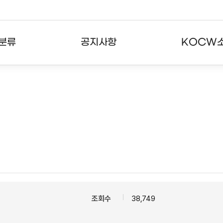
분류
공지사항
KOCW
강의
공지사항
KOCW란
강의
뉴스레터
활용안내
분야
주요통계현황
발자취
강의
서비스도움말
고객센터
조회수
38,749