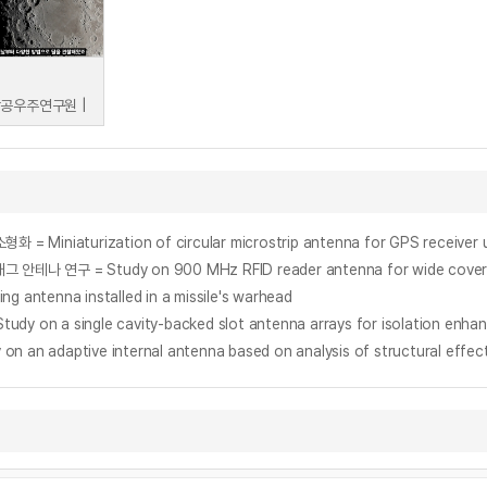
공우주연구원 |
aturization of circular microstrip antenna for GPS receiver us
 = Study on 900 MHz RFID reader antenna for wide coverage a
tenna installed in a missile's warhead
 single cavity-backed slot antenna arrays for isolation enha
ptive internal antenna based on analysis of structural effec