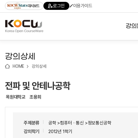
로
로
로
바
로그인
이용가이드
대시보드
가
가
가
로
기
기
기
가
(skip
기
to
강의
content)
대학
강의상세
기관
HOME
강의상세
전공
전파 및 안테나공학
테마
목원대학교
조용희
주제분류
공학 >컴퓨터ㆍ통신 >정보통신공학
강의학기
2012년 1학기