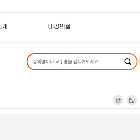
소개
내강의실
?
강의리스트
수강확인증강의
사용자의견
내강의클립