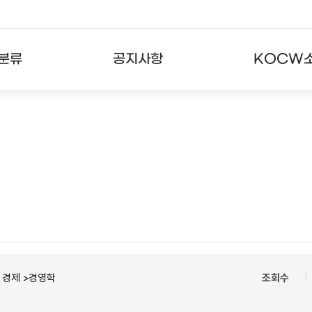
분류
공지사항
KOCW
강의
공지사항
KOCW란
강의
뉴스레터
활용안내
분야
주요통계현황
발자취
강의
서비스도움말
고객센터
ㆍ경제 >경영학
조회수