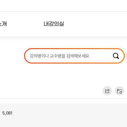
소개
내강의실
?
강의리스트
수강확인증강의
사용자의견
내강의클립
5,081