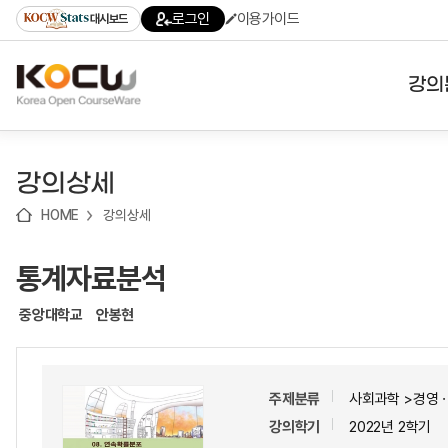
로
로
로
바
로그인
이용가이드
대시보드
가
가
가
로
기
기
기
가
(skip
기
to
강의
content)
대학
강의상세
기관
HOME
강의상세
전공
통계자료분석
테마
중앙대학교
안봉현
주제분류
사회과학 >경영
강의학기
2022년 2학기