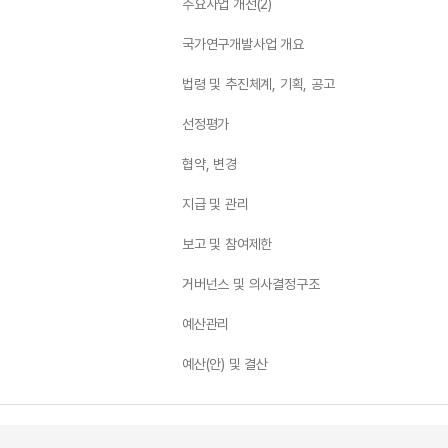
주요사업 개선(2)
국가연구개발사업 개요
법령 및 추진체계, 기획, 공고
선정평가
협약, 변경
지급 및 관리
보고 및 참여제한
거버넌스 및 의사결정구조
예산관리
예산(안) 및 결산