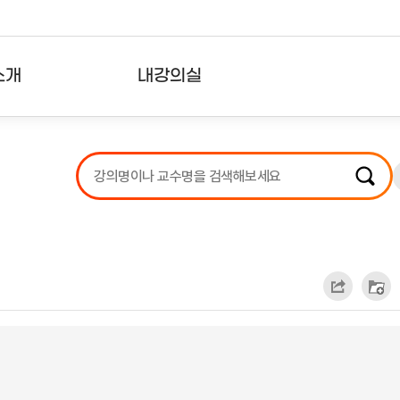
소개
내강의실
?
강의리스트
수강확인증강의
사용자의견
내강의클립