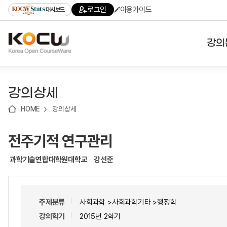
로
로
로
바
로그인
이용가이드
대시보드
가
가
가
로
기
기
기
가
(skip
기
to
강의
content)
대학
강의상세
기관
HOME
강의상세
전공
전주기적 연구관리
테마
과학기술연합대학원대학교
강선준
주제분류
사회과학 >사회과학기타 >행정학
강의학기
2015년 2학기