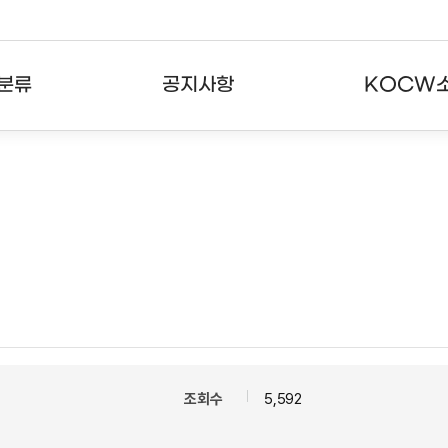
분류
공지사항
KOCW
강의
공지사항
KOCW란
강의
뉴스레터
활용안내
분야
주요통계현황
발자취
강의
서비스도움말
고객센터
조회수
5,592