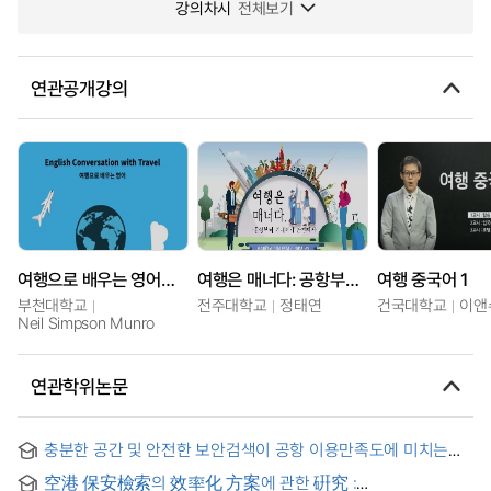
강의차시
전체보기
연관공개강의
여행으로 배우는 영어회화
여행은 매너다: 공항부터 기내까지 안전하게
여행 중국어 1
부천대학교
전주대학교
정태연
건국대학교
이앤
Neil Simpson Munro
연관학위논문
충분한 공간 및 안전한 보안검색이 공항 이용만족도에 미치는
영향 : 김포국제공항 사례를 중심으로 = The Impact of
空港 保安檢索의 效率化 方案에 관한 硏究 :
Sufficient Space and Secure Security Checks on Airport