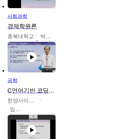
사회과학
경제학원론
충북대학교
박철호
공학
C언어기반 코딩교육
한양사이버대학교
임동균