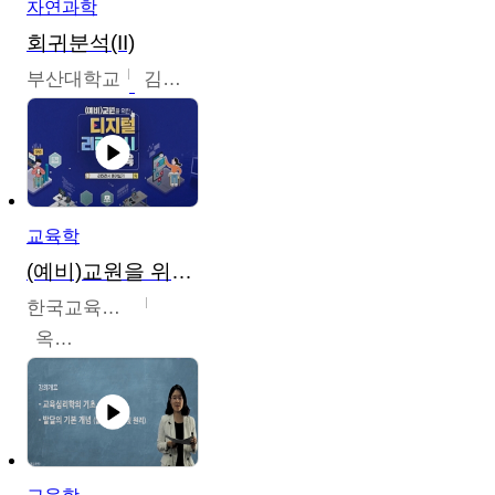
자연과학
회귀분석(II)
부산대학교
김충락
교육학
(예비)교원을 위한 디지털 리터러시 교육
한국교육학술정보원
옥현진