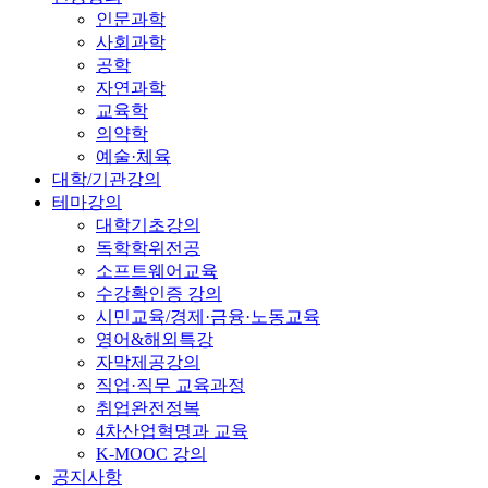
인문과학
사회과학
공학
자연과학
교육학
의약학
예술·체육
대학/기관강의
테마강의
대학기초강의
독학학위전공
소프트웨어교육
수강확인증 강의
시민교육/경제·금융·노동교육
영어&해외특강
자막제공강의
직업·직무 교육과정
취업완전정복
4차산업혁명과 교육
K-MOOC 강의
공지사항