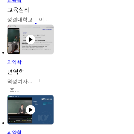
교육학
교육심리
성결대학교
이수경
의약학
면역학
덕성여자대학교
조효선
의약학