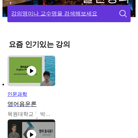
강의명이나 교수명을 검색해보세요
요즘 인기있는 강의
인문과학
영어음운론
목원대학교
박미숙