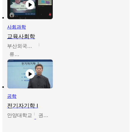
사회과학
교육사회학
부산외국어대학교
류영철
공학
전기자기학 I
안양대학교
권원현