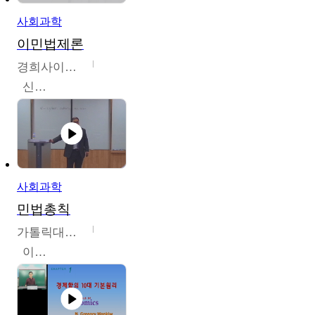
사회과학
이민법제론
경희사이버대학교
신광수
사회과학
민법총칙
가톨릭대학교
이홍민