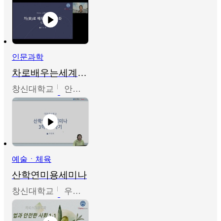
인문과학
차로배우는세계문화
창신대학교
안소영
예술ㆍ체육
산학연미용세미나
창신대학교
우미옥,오윤경,박선이