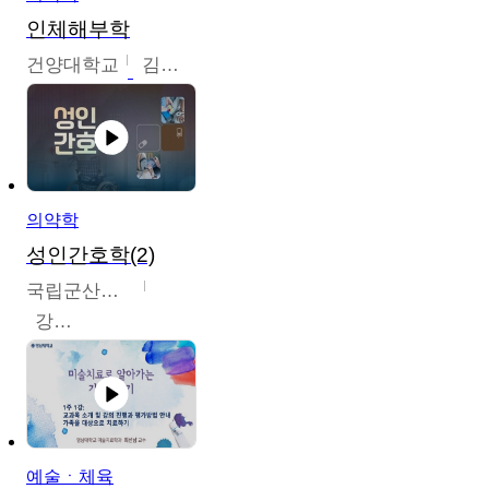
인체해부학
건양대학교
김철태
의약학
성인간호학(2)
국립군산대학교
강경아
예술ㆍ체육