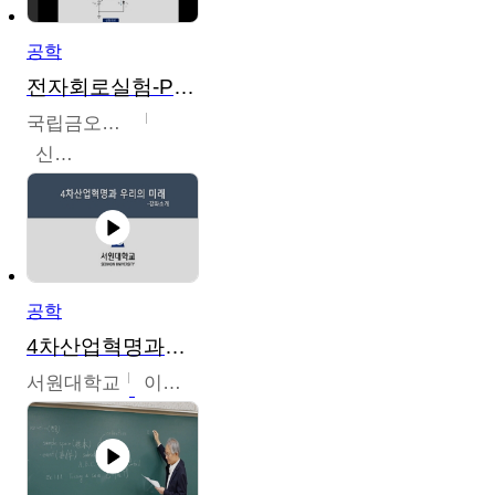
공학
전자회로실험-PSPICE 시뮬레이션
국립금오공과대학교
신경욱
공학
4차산업혁명과우리의미래
서원대학교
이병권