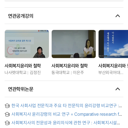
연관공개강의
사회복지윤리와 철학
사회복지윤리와 철학
사회복지윤리와 
나사렛대학교
김정진
동국대학교
이은주
부산외국어대학교
연관학위논문
한국 사회사업 전문직과 주요 타 전문직의 윤리강령 비교연구 :
의사, 간호사, 교사, 변호사, 사회복지사의 윤리강령을 중심으로
사회복지사 윤리강령의 비교 연구 = Comparative research for
= (A) study on professional codes of ethics of social work
the code of ethics of social workers
and other major professions in Korea : on comparison of
사회복지사의 전문성과 윤리의식에 관한 연구 : 사회복지시설
codes of ethics for social workers from Korean doctors,
종사 사회복지사를 중심으로 = A Study of Professionalism