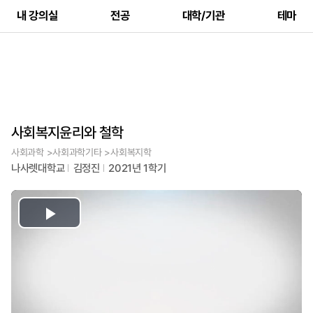
내 강의실
전공
대학/기관
테마
사회복지윤리와 철학
사회과학 >사회과학기타 >사회복지학
나사렛대학교
김정진
2021년 1학기
Play
Video