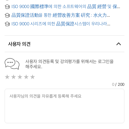
保證 體系를 中心으로 = (A) study on measures to improve
Medium-sized Enterprises through Public Procurement
ISO 9000 國際標準에 의한 소프트웨어의 品質 經營 및 保證
management of Korean overseas construction firms : with
Quality Assurance
體係에 관한 診斷 시스템 = Diagnosis System on Quality
emphasis on ouality assurance system
品質保證活動을 통한 經營改善方案 硏究 : 水火力
Management and Assurance Systems of Software in
發電分野를 中心으로
Compliance with ISO 9000 Standards
ISO 9000 시리즈에 의한 品質保證시스템이 우리나라
企業經營에 미치는 影響
사용자 의견
사용자 의견등록 및 강의평가를 위해서는 로그인을
해주세요.
0
/ 200