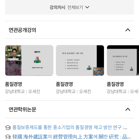
강의차시
전체보기
연관공개강의
품질경영
품질경영
품질경영
강남대학교
오세진
강남대학교
오세진
강남대학교
오세
연관학위논문
품질보증제도를 통한 중소기업의 품질경영 제고 방안 연구 :
조달청 품질보증조달물품 지정제도를 중심으로 = A Study on
韓國 海外建設業의 經營管理向上 方案에 關한 硏究 : 品質
Quality Management Improvement Strategies for Small and