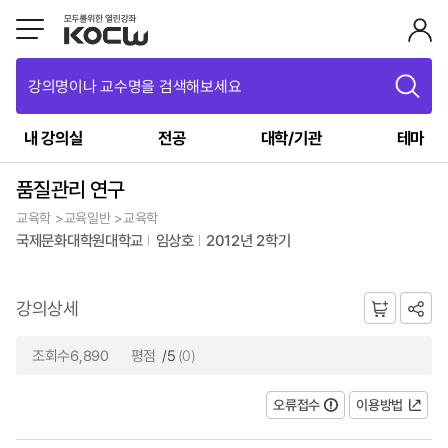
강의명이나 교수명을 검색해보세요
내 강의실
전공
대학/기관
테마
품질관리 연구
교육학 >교육일반 >교육학
국제문화대학원대학교
임상호
2012년 2학기
강의상세
조회수6,890
평점
/5
(0)
오류접수
이용방법