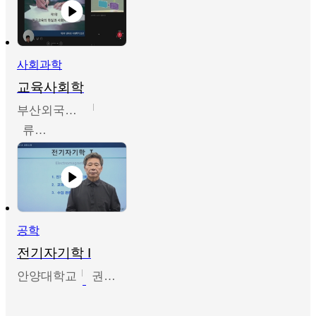
사회과학
교육사회학
부산외국어대학교
류영철
공학
전기자기학 I
안양대학교
권원현