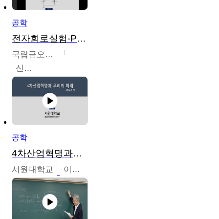
공학
전자회로실험-PSPICE 시뮬레이션
국립금오공과대학교
신경욱
공학
4차산업혁명과우리의미래
서원대학교
이병권