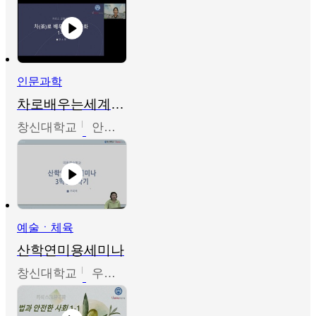
인문과학
차로배우는세계문화
창신대학교
안소영
예술ㆍ체육
산학연미용세미나
창신대학교
우미옥,오윤경,박선이