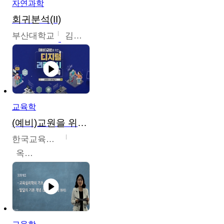
자연과학
회귀분석(II)
부산대학교
김충락
교육학
(예비)교원을 위한 디지털 리터러시 교육
한국교육학술정보원
옥현진