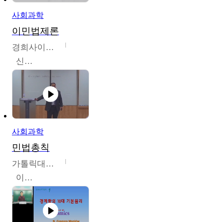
사회과학
이민법제론
경희사이버대학교
신광수
사회과학
민법총칙
가톨릭대학교
이홍민