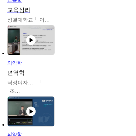
교육학
교육심리
성결대학교
이수경
의약학
면역학
덕성여자대학교
조효선
의약학