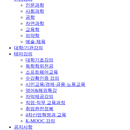
인문과학
사회과학
공학
자연과학
교육학
의약학
예술·체육
대학/기관강의
테마강의
대학기초강의
독학학위전공
소프트웨어교육
수강확인증 강의
시민교육/경제·금융·노동교육
영어&해외특강
자막제공강의
직업·직무 교육과정
취업완전정복
4차산업혁명과 교육
K-MOOC 강의
공지사항