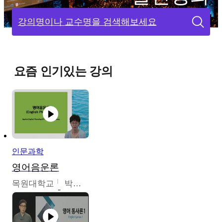
강의명이나 교수명을 검색해보세요
요즘 인기있는 강의
인문과학
영어음운론
목원대학교
박미숙