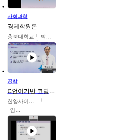
사회과학
경제학원론
충북대학교
박철호
공학
C언어기반 코딩교육
한양사이버대학교
임동균