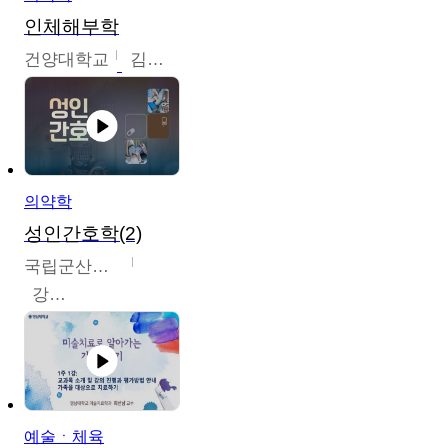
인체해부학
건양대학교
김철태
의약학
성인간호학(2)
국립군산대학교
강경아
예술ㆍ체육