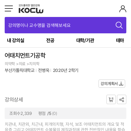
강의명이나 교수명을 검색해보세요
내 강의실
전공
대학/기관
테마
어태치먼트기공학
의약학 >의료 >치의학
부산가톨릭대학교
전병욱
2020년 2학기
강의계획서
강의상세
조회수2,339
평점
/5
(0)
치관내, 치관외, 치근내, 피개의치형, 자석, 보조 어태치먼트의 개요 및 적
응증 그리고 어태치먼트 수복물의 제작과정에 관한 전반적인 내용을 학습