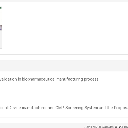
tion in biopharmaceutical manufacturing process
멸균의료기기 제조소의 관리 및 GMP 심사제도의 문제점과 개선방안 제시 = A Study on the Prob