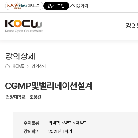
로
로
로
바
로그인
이용가이드
대시보드
가
가
가
로
기
기
기
가
(skip
기
to
강의
content)
대학
강의상세
기관
HOME
강의상세
전공
CGMP및밸리데이션설계
테마
건양대학교
조성완
주제분류
의약학 >약학 >제약학
강의학기
2021년 1학기