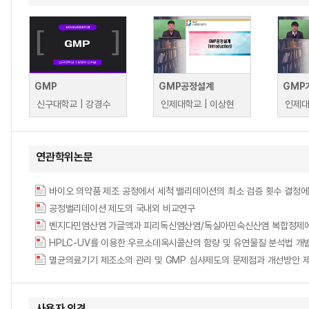
GMP
GMP공정설계
신구대학교 | 강경수
인제대학교 | 이상현
인제대
연관학위논문
바이오 의약품 제조 공정에서 세척 밸리데이션의 최소 검증 횟수 결정에 관한 연구 = A s
공정밸리데이션 제도의 국내외 비교연구
벤지다민염산염 가글액과 피리독신염산염/독실아민숙신산염 복합정제에
HPLC-UV를 이용한 우르소데옥시콜산의 함량 및 유연물질 분석법 개
사용자 의견