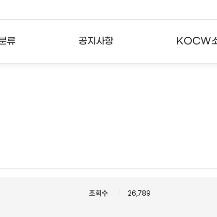
분류
공지사항
KOCW
강의
공지사항
KOCW란
강의
뉴스레터
활용안내
분야
주요통계현황
발자취
강의
서비스도움말
고객센터
조회수
26,789