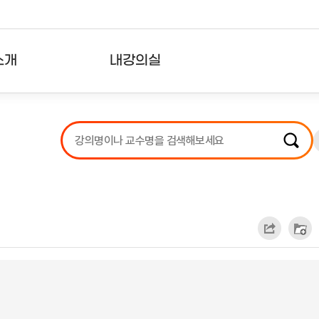
소개
내강의실
?
강의리스트
수강확인증강의
사용자의견
내강의클립