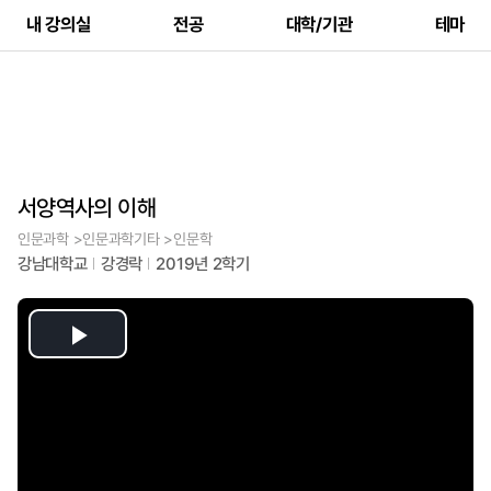
내 강의실
전공
대학/기관
테마
서양역사의 이해
인문과학 >인문과학기타 >인문학
강남대학교
강경락
2019년 2학기
Play
Video