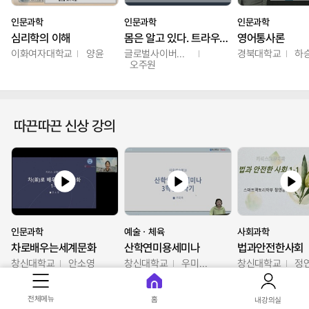
인문과학
인문과학
인문과학
심리학의 이해
몸은 알고 있다. 트라우마의 흔적
영어통사론
이화여자대학교
양윤
글로벌사이버대학교
경북대학교
하
오주원
따끈따끈 신상 강의
인문과학
예술ㆍ체육
사회과학
차로배우는세계문화
산학연미용세미나
법과안전한사회
창신대학교
안소영
창신대학교
우미옥,오윤경,박선이
창신대학교
정
전체메뉴
홈
내강의실