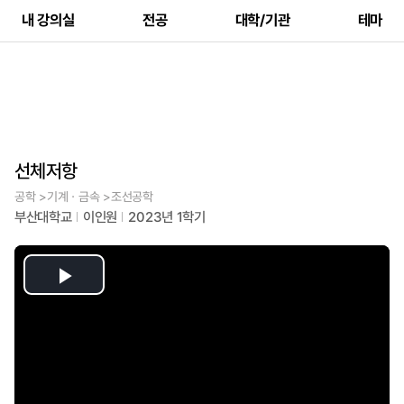
내 강의실
전공
대학/기관
테마
선체저항
공학 >기계ㆍ금속 >조선공학
부산대학교
이인원
2023년 1학기
Play
Video