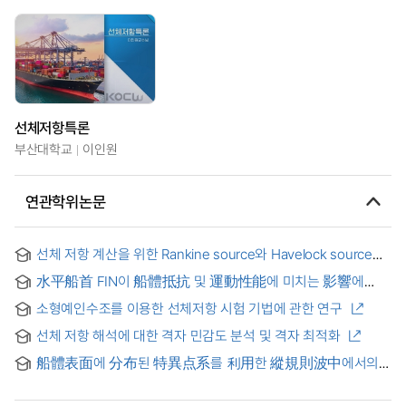
선체저항특론
부산대학교
이인원
연관학위논문
선체 저항 계산을 위한 Rankine source와 Havelock source의
결합
水平船首 FIN이 船體抵抗 및 運動性能에 미치는 影響에
관한 硏究
소형예인수조를 이용한 선체저항 시험 기법에 관한 연구
선체 저항 해석에 대한 격자 민감도 분석 및 격자 최적화
船體表面에 分布된 特異点系를 利用한 縱規則波中에서의
附加抵抗 計算