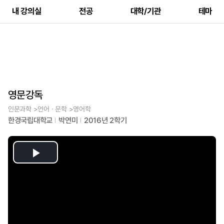
내 강의실
전공
대학/기관
테마
영문강독
인문과학 >언어ㆍ문학 >영어학
한경국립대학교
박연미
2016년 2학기
Play
Video