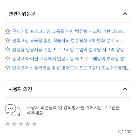
연관학위논문
문제해결 프로그래밍 교육을 위한 컴퓨팅 사고력 기반 테스트
중심 문제해결(CT-TDPS) 학습 모형 개발 및 적용 = The
블록코딩 교육을 통한 학습자의 컴퓨팅사고력 변화 분석 =
Development and Application of Computational Thinking
Analysis of Learner's Computational Thinking Change
based Test Driven Problem Solving(CT-TDPS) Learning
생성형 인공지능 기반 프로그래밍 수업이 컴퓨팅 사고력 향상에
Through Block Coding Education
Model for Problem Solving Programming Education
미치는 영향
중학교 파이썬 교육에서 인공지능 짝 프로그래밍의 효과성 평가
알지오매스 블록코딩 활용 영재교육 프로그램이 초등수학영재의
컴퓨팅사고력에 미치는영향 = The Impact of a Gifted
Education Program Using AlgeoMath Block Coding on the
Computational Thinking of Mathematically Gifted
사용자 의견
Elementary Students
사용자 의견등록 및 강의평가를 위해서는 로그인을
해주세요.
0
/ 200