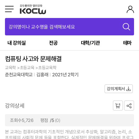
강의명이나 교수명을 검색해보세요
내 강의실
전공
대학/기관
테마
컴퓨팅 사고와 문제해결
교육학 >초등교육 >초등교육학
춘천교육대학교
김홍래
2021년 2학기
강의계획서
강의상세
조회수5,726
평점
/5
(0)
본 교과는 컴퓨터과학의 기초적인 개념으로서 추상화, 알고리즘, 논리, 소
프트웨의 사회적 문제 등을 포함한다. 실제적인 문제해결을 위하여 프로그