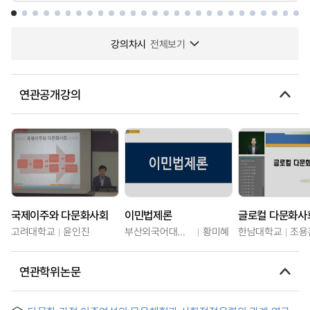
강의차시
전체보기
연관공개강의
국제이주와 다문화사회
이민법제론
고려대학교
윤인진
부산외국어대학교
황미혜
한남대학교
조용
연관학위논문