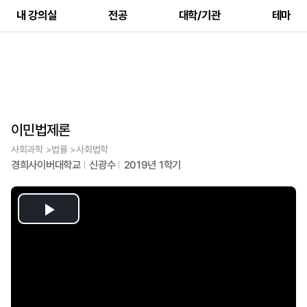
내 강의실
전공
대학/기관
테마
이민법제론
사회과학 >법률 >사회법학
경희사이버대학교
신광수
2019년 1학기
Play
Video