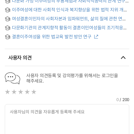
다문화 가정 이주여성의 무용체험과 사회적적응력의 관계 연구 :
부산영진종합사회복지관 무용수업을 중심으로 =
이주여성에 대한 사회적 인식과 복지향상을 위한 법적 지위 개선
(The)research for the relationship between women
방안 연구
experiences of migrant women in multi-cultural families
여성결혼이민자의 사회자본과 임파워먼트, 삶의 질에 관한 연구
and improving social adaptability : around a model dance
= A Study on the Social Capital, Empowerment and Quality
class of Busan Yeungjin general social welfare center
다문화기관의 관계지향적 활동이 결혼이민여성들의 조기적응에
of Life for Female Immigrant Marriages
미치는 효과분석
결혼이주여성을 위한 법교육 발전 방안 연구
사용자 의견
사용자 의견등록 및 강의평가를 위해서는 로그인을
해주세요.
0
/ 200