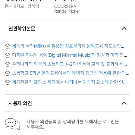
동서대학교
정혜영
COURSERA
Randal Picker
연관학위논문
세계의 국가(國歌)를 활용한 상호문화적 음악교육 지도방안
연구 : 중학교 자유학기제를 중심으로 = A Study on the
디지털 미니멀 음악(Digital Minimal Music)의 양상과 미학 연구
Teaching Method of Intercultural Music Education Using
: 세계의 끝, 그리고 새로운 세계의 시작점에 선 음악 = A Study
National Anthem : Focusing on the Free Semester System
우리나라와 외국의 초등학교 1~2학년 음악 교육 및 교과서 비교
on the Aspects and Aesthetics of Digital Minimal Music
in Middle School
분석 = A Comparative Analysis of the 1st ~ 2nd Grade
초등학교 5학년 음악교육에서의 개념적 접근법 적용에 관한 연구
Music Education and Textbooks in Korea and Foreign
= (A) Study on the Use of Conceptual Approach to Music
Countries
세기전환기 프랑스 음악에서 나타나는 이국적 요소에 관한 연구 :
Education for Fifth Grader in Elementary School
드뷔시, 루셀, 라벨의 성악작품을 중심으로 = A study of exotic
elements in French music at the turn of the century :
focusing on the vocal works of Debussy, Roussel, and
사용자 의견
Ravel
사용자 의견등록 및 강의평가를 위해서는 로그인을
해주세요.