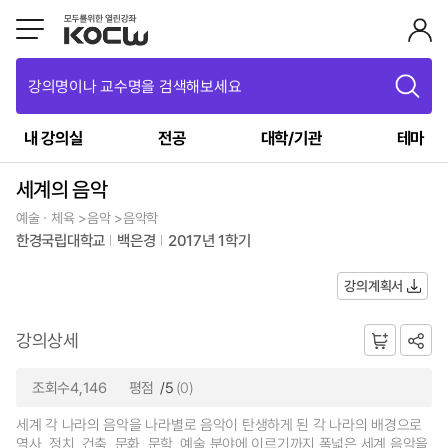
강의명이나 교수명을 검색해보세요
내 강의실
전공
대학/기관
테마
세계의 음악
예술ㆍ체육 >음악 >음악학
한경국립대학교
백은경
2017년 1학기
강의계획서
강의상세
조회수4,146
평점
/5
(0)
세계 각 나라의 음악을 나라별로 음악이 탄생하게 된 각 나라의 배경으로
역사, 정치, 건축, 문화, 문학, 예술 분야에 이르기까지 폭넓은 세계 음악을