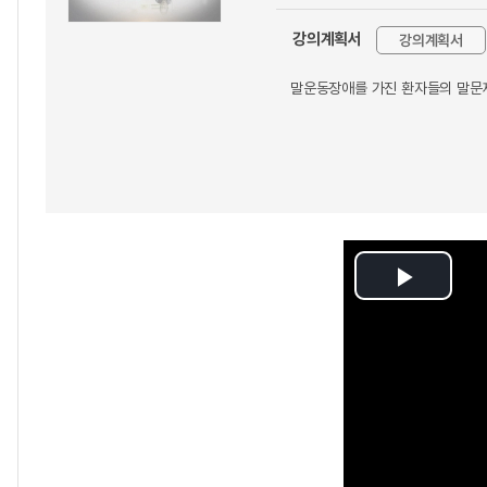
강의계획서
강의계획서
말운동장애를 가진 환자들의 말문
Play
Video