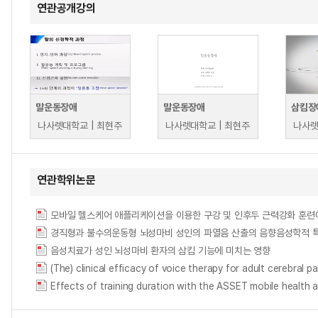
연관공개강의
말운동장애
말운동장애
삼킴장
나사렛대학교 | 최현주
나사렛대학교 | 최현주
나사렛
연관학위논문
모바일 헬스케어 애플리케이션을 이용한 구강 및 인후두 근력강화 훈련
경직형과 불수의운동형 뇌성마비 성인의 파열음 산출의 음향음성학적 특성 = Acoustic p
음성치료가 성인 뇌성마비 환자의 삼킴 기능에 미치는 영향
(The) clinical efficacy of voice therapy for adult cerebral p
Effects of training duration with the ASSET mobile health a