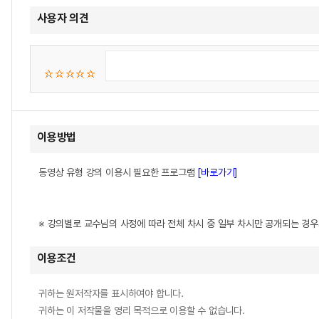
사용자 의견
이용방법
동영상 유형 강의 이용시 필요한 프로그램
[바로가기]
※ 강의별로 교수님의 사정에 따라 전체 차시 중 일부 차시만 공개되는 경
이용조건
귀하는 원저작자를 표시하여야 합니다.
귀하는 이 저작물을 영리 목적으로 이용할 수 없습니다.