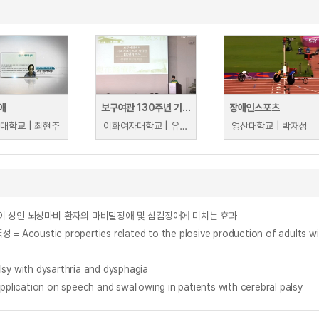
애
보구여관 130주년 기념 심포지엄
장애인스포츠
대학교 | 최현주
이화여자대학교 | 유경하 외 9명
영산대학교 | 박재성
이 성인 뇌성마비 환자의 마비말장애 및 삼킴장애에 미치는 효과
roperties related to the plosive production of adults with sp
alsy with dysarthria and dysphagia
pplication on speech and swallowing in patients with cerebral palsy