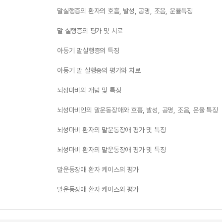
말실행증의 환자의 호흡, 발성, 공명, 조음, 운율특징
말 실행증의 평가 및 치료
아동기 말실행증의 특징
아동기 말 실행증의 평가와 치료
뇌성마비의 개념 및 특징
뇌성마비인의 말운동장애와 호흡, 발성, 공명, 조음, 운율 특징
뇌성마비 환자의 말운동장애 평가 및 특징
뇌성마비 환자의 말운동장애 평가 및 특징
말운동장애 환자 케이스의 평가
말운동장애 환자 케이스와 평가