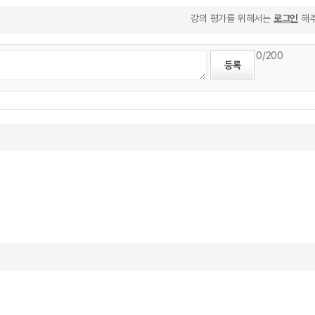
강의 평가를 위해서는
로그인
해주
0
/200