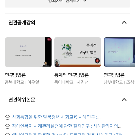
강의차시
전체보기
연관공개강의
연구방법론
통계적 연구방법론
연구방법론
충북대학교
이우열
동아대학교
차경천
남부대학교
조성
연관학위논문
사회통합을 위한 탈북청년 사회교육 사례연구 :
[해솔직업사관학교]사례를 중심으로 = A Case Study on the
장애인복지 사례관리실천에 관한 질적연구 : 사례관리자의
Social Education of Young North Korean Refugees for
경험을 중심으로
Social Intergration
에니어그램을 활용한 명상상담 프로그램 적용 사례연구 : 7번