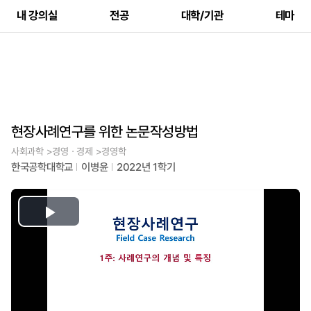
내 강의실
전공
대학/기관
테마
현장사례연구를 위한 논문작성방법
사회과학 >경영ㆍ경제 >경영학
한국공학대학교
이병윤
2022년 1학기
Play
Video