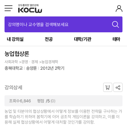
강의명이나 교수명을 검색해보세요
내 강의실
전공
대학/기관
테마
농업협상론
사회과학 >경영ㆍ경제 >농업경제학
충북대학교
송양훈
2012년 2학기
강의상세
조회수6,846
평점
/5
(0)
농업 및 타분야의 협상상황에서 어떻게 정보를 이용한 전략을 구사하는 가
를 학습하기 위하여 봄학기에 이어 공조적 게임이론을 강의하고, 이를 이
용해 실제 협상상황에서 어떻게 대처할 것인가를 강의함.