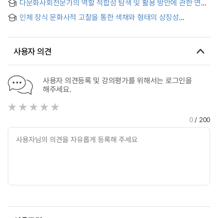
다문화사회전문가의 역할 적합성 탐색 및 활용 방안에 관한 연구
professionalism and social integration orientation of the
= A Study on the Role Suitability of Multicultural Society
multicultural society expert : focused on
인체 장식 문화사적 고찰을 통한 색채와 형태의 상징성
Experts
human·social·psychological capital
표현기법에 관한 연구 = Study on expression techniques for
colors and symbolic meaning of shapes through cultural
survey for human body decoration
사용자 의견
사용자 의견등록 및 강의평가를 위해서는 로그인을
해주세요.
0
/ 200