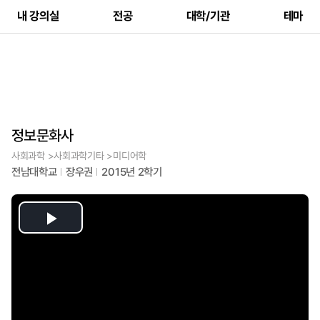
내 강의실
전공
대학/기관
테마
정보문화사
사회과학 >사회과학기타 >미디어학
전남대학교
장우권
2015년 2학기
Play
Video