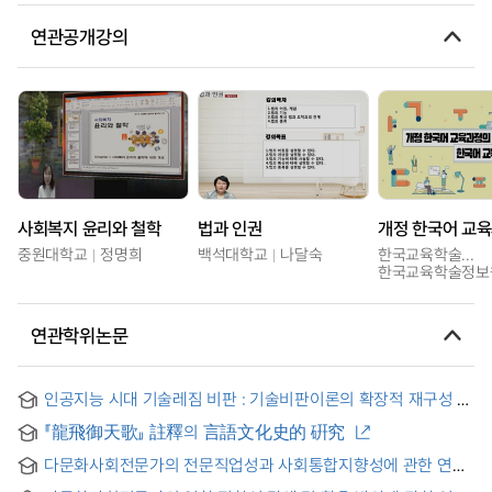
연관공개강의
사회복지 윤리와 철학
법과 인권
중원대학교
정명희
백석대학교
나달숙
한국교육학술정보원
한국교육학술정보
연관학위논문
인공지능 시대 기술레짐 비판 : 기술비판이론의 확장적 재구성 =
Questioning a Technological Regime in the Age of AI :
『龍飛御天歌』 註釋의 言語文化史的 硏究
Expanding the Critical Theory of Technology
다문화사회전문가의 전문직업성과 사회통합지향성에 관한 연구
: 인적·사회적·심리적 자본을 중심으로 = Study on