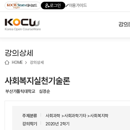
로
로
로
바
로그인
이용가이드
대시보드
가
가
가
로
기
기
기
가
(skip
기
to
강의
content)
대학
강의상세
기관
HOME
강의상세
전공
사회복지실천기술론
테마
부산가톨릭대학교
심경순
주제분류
사회과학 >사회과학기타 >사회복지학
강의학기
2020년 2학기