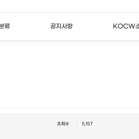
분류
공지사항
KOCW
강의
공지사항
KOCW란
강의
뉴스레터
활용안내
분야
주요통계현황
발자취
강의
서비스도움말
고객센터
조회수
5,157