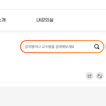
소개
내강의실
?
강의리스트
수강확인증강의
사용자의견
내강의클립