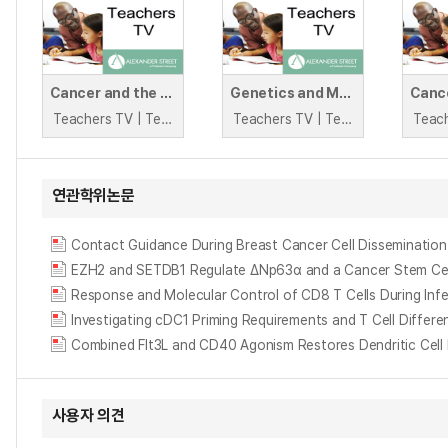
Cancer and the Genome: The Lesson
Genetics and Medicine: Breast Cancer in the Family
Teachers TV | Teachers TV
Teachers TV | Teachers TV
연관학위논문
Contact Guidance During Breast Cancer Cell Dissemination
EZH2 and SETDB1 Regulate ΔNp63α and a Cancer Stem Cel
Response and Molecular Control of CD8 T Cells During Inf
Investigating cDC1 Priming Requirements and T Cell Differ
Combined Flt3L and CD40 Agonism Restores Dendritic Cell 
사용자 의견