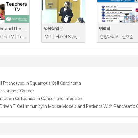
Cancer and the Genome: The Issue
생물학 입문
면역학
Teachers TV | Teachers TV
MIT | Hazel Sive, Tyler Jacks
한양대학교 | 김효준
l Phenotype in Squamous Cell Carcinoma
ection and Cancer
entiation Outcomes in Cancer and Infection
Driven T Cell Immunity in Mouse Models and Patients With Pancreatic