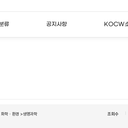
분류
공지사항
KOCW
강의
공지사항
KOCW란
강의
뉴스레터
활용안내
분야
주요통계현황
발자취
강의
서비스도움말
고객센터
ㆍ화학ㆍ환경 >생명과학
조회수