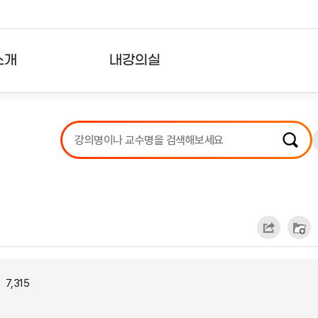
소개
내강의실
?
강의리스트
수강확인증강의
사용자의견
내강의클립
7,315