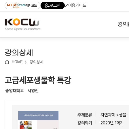
로
로
로
바
로그인
이용가이드
대시보드
가
가
가
로
기
기
기
가
(skip
기
to
강의
content)
대학
강의상세
기관
HOME
강의상세
전공
고급세포생물학 특강
테마
중앙대학교
서영진
주제분류
자연과학 >생물
강의학기
2023년 1학기