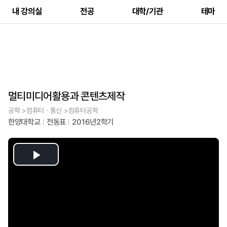
내 강의실
전공
대학/기관
테마
멀티미디어활용과 콘텐츠제작
공학 >컴퓨터ㆍ통신 >컴퓨터공학
한양대학교
전동표
2016년2학기
Play
Video