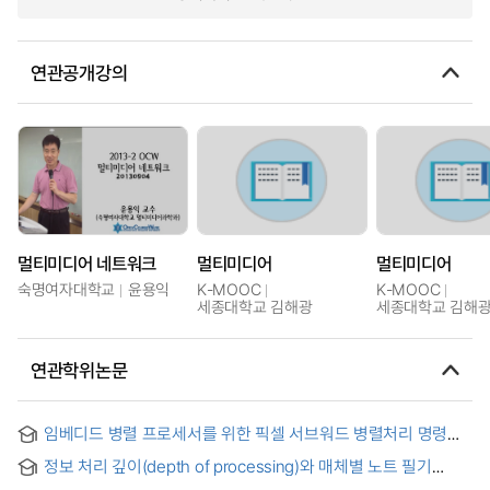
연관공개강의
멀티미디어 네트워크
멀티미디어
멀티미디어
숙명여자대학교
윤용익
K-MOOC
K-MOOC
세종대학교 김해광
세종대학교 김해
연관학위논문
임베디드 병렬 프로세서를 위한 픽셀 서브워드 병렬처리 명령어
연구 = Research of Pixel Subword Parallel Processing
정보 처리 깊이(depth of processing)와 매체별 노트 필기
Instructions for Embedded Parallel Processors
방식에 따른 학습효과 연구 = Learning Effect of Note-taking