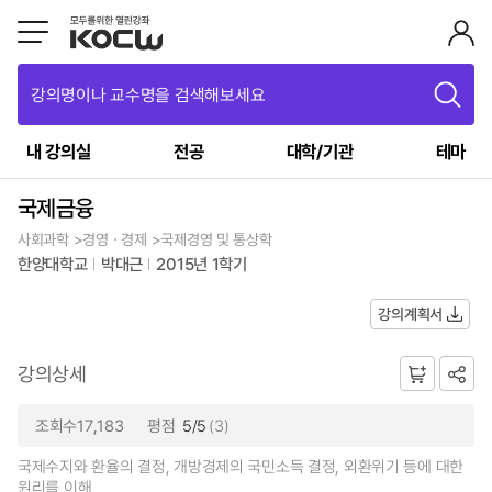
강의명이나 교수명을 검색해보세요
내 강의실
전공
대학/기관
테마
국제금융
사회과학 >경영ㆍ경제 >국제경영 및 통상학
한양대학교
박대근
2015년 1학기
강의계획서
강의상세
조회수17,183
평점
5/5
(3)
국제수지와 환율의 결정, 개방경제의 국민소득 결정, 외환위기 등에 대한
원리를 이해