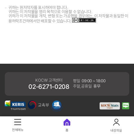
귀하는 원저작자를 표시하여야 합니다.
귀하는 이 저작물을 영리 목적으로 이용할 수 없습니다.
귀하가 이 저작물을 개작, 변형 또는 가공했을 경우에는, 이 저작물과 동일한 이
용허락조건하에서만 배포할 수 있습니다.
KOCW 고객센터
평일
09:00 ~ 18:00
02-6271-0208
주말,공휴일
휴무
개인정보처리방침
전체메뉴
홈
내강의실
41061 대구광역시 동구 동내로 64 (동내동 1119) 우)41061