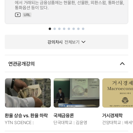
에서 거래되는 금융상품에는 현물환, 선물환, 외환스왑, 통화선물,
통화옵션 등이 있다.
URL
강의차시
전체보기
연관공개강의
환율 상승 vs. 환율 하락
국제금융론
거시경제학
YTN SCIENCE
단국대학교
김윤영
건양대학교
배세