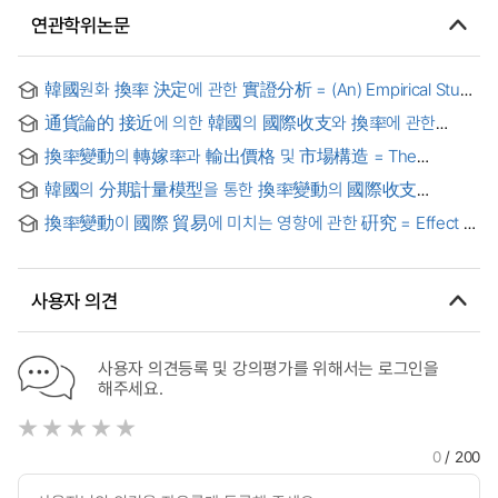
연관학위논문
韓國원화 換率 決定에 관한 實證分析 = (An) Empirical Study
on Determing Exchange Rate in Korea
通貨論的 接近에 의한 韓國의 國際收支와 換率에 관한
實證的 硏究 = (The)empirical analysis on the monetary
換率變動의 轉嫁率과 輸出價格 및 市場構造 = The
approach to the balance of payments and the exchange
exchange rate changes of pass-through, export prices
rate
韓國의 分期計量模型을 통한 換率變動의 國際收支
and market structure
效果分析 = (An) Empirical Study on the Effect of Exchange
換率變動이 國際 貿易에 미치는 영향에 관한 硏究 = Effect of
Rate Policy on the Balance of Payments in Korea :
Exchange Rate Volatility on International Trade: Evidence
Quarterly Macroeconomic Model Approach
from South Korea
사용자 의견
사용자 의견등록 및 강의평가를 위해서는 로그인을
해주세요.
0
/ 200