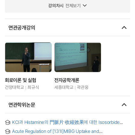
강의차시
전체보기
연관공개강의
회로이론 및 실험
전자공학개론
건양대학교
최규식
세종대학교
곽관웅
연관학위논문
KCl과 Histamine의 門脈片 收縮效果에 대한 Isosorbide
dinitrate의 影響 = Effects of isosorbide dinitrate on KCl-
Acute Regulation of [131I]MIBG Uptake and
and histamine-induced contractions in portal vein