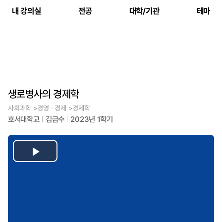
내 강의실
전공
대학/기관
테마
생로병사의 경제학
사회과학 >경영ㆍ경제 >경제학
호서대학교
김금수
2023년 1학기
Play
Video