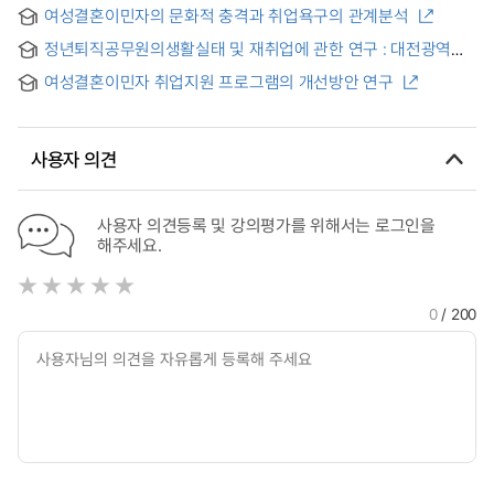
role conflict and marital satisfaction of married working
cultural family support center workers
여성결혼이민자의 문화적 충격과 취업욕구의 관계분석
women
정년퇴직공무원의생활실태 및 재취업에 관한 연구 : 대전광역시
퇴직공무원을 중심으로
여성결혼이민자 취업지원 프로그램의 개선방안 연구
사용자 의견
사용자 의견등록 및 강의평가를 위해서는 로그인을
해주세요.
0
/ 200