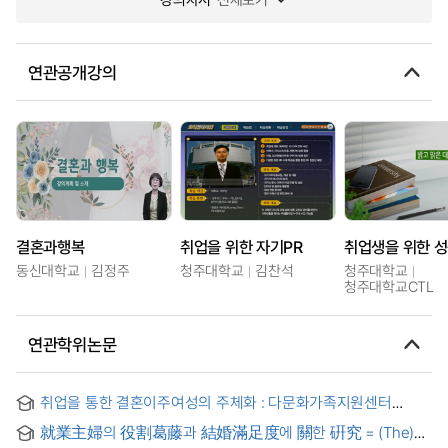
연관공개강의
결혼과행복
취업을 위한 자기PR
동신대학교
김정주
청주대학교
김찬석
청주대학교
청주대학교CTL
연관학위논문
취업을 통한 결혼이주여성의 주체화 : 다문화가족지원센터
종사자 중심으로 = Subjectification of marriage migrant
就業主婦의 役割葛藤과 結婚滿足度에 關한 硏究 = (The)
women through employment : In the center of the multi-