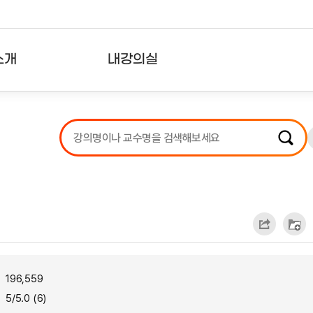
소개
내강의실
?
강의리스트
수강확인증강의
사용자의견
내강의클립
196,559
5/5.0 (6)