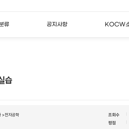
분류
공지사항
KOCW
강의
공지사항
KOCW란
강의
뉴스레터
활용안내
분야
주요통계현황
발자취
 실습
강의
서비스도움말
고객센터
자 >전자공학
조회수
평점