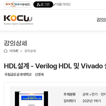
로
로
로
바
로그인
이용가이드
대시보드
가
가
가
로
기
기
기
가
(skip
기
to
강의
content)
대학
강의상세
기관
HOME
강의상세
전공
HDL설계 - Verilog HDL 및 Vivado
테마
국립금오공과대학교
신경욱
주제분류
공학 >전기ㆍ전
강의학기
2021년 1학기