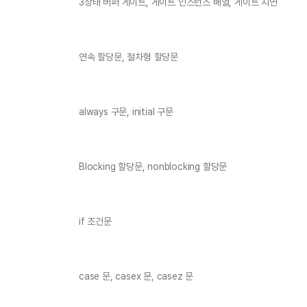
3상태 버퍼 게이트, 게이트 인스턴스 배열, 게이트 지연
연속 할당문, 절차형 할당문
always 구문, initial 구문
Blocking 할당문, nonblocking 할당문
if 조건문
case 문, casex 문, casez 문