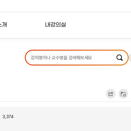
소개
내강의실
?
강의리스트
수강확인증강의
사용자의견
내강의클립
3,374