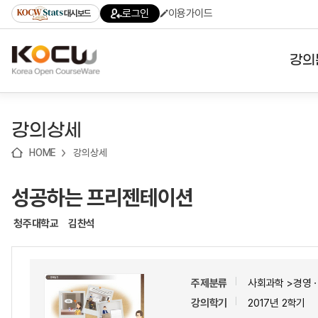
로
로
로
바
로그인
이용가이드
대시보드
가
가
가
로
기
기
기
가
(skip
기
to
강의
content)
대학
강의상세
기관
HOME
강의상세
전공
성공하는 프리젠테이션
테마
청주대학교
김찬석
주제분류
사회과학 >경영
강의학기
2017년 2학기