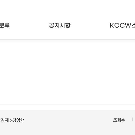
분류
공지사항
KOCW
강의
공지사항
KOCW란
강의
뉴스레터
활용안내
분야
주요통계현황
발자취
강의
서비스도움말
고객센터
ㆍ경제 >경영학
조회수