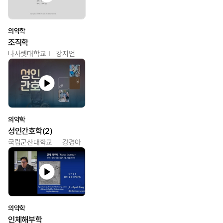
의약학
조직학
나사렛대학교
강지언
의약학
성인간호학(2)
국립군산대학교
강경아
의약학
인체해부학