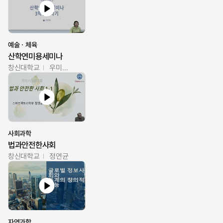
예술ㆍ체육
산학연미용세미나
창신대학교
우미옥,오윤경,박선이
사회과학
법과안전한사회
창신대학교
정연균
자연과학