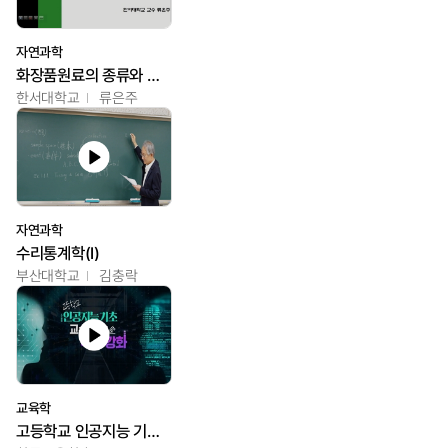
자연과학
화장품원료의 종류와 특성
한서대학교
류은주
자연과학
수리통계학(I)
부산대학교
김충락
교육학
고등학교 인공지능 기초 교수ㆍ학습 역량 강화