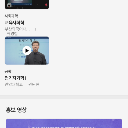
사회과학
교육사회학
부산외국어대학교
류영철
공학
전기자기학 I
안양대학교
권원현
홍보 영상