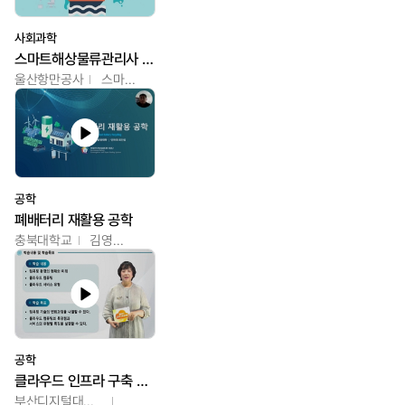
사회과학
스마트해상물류관리사 교육과정2
울산항만공사
스마트해상물류관리사 교육위원회
공학
폐배터리 재활용 공학
충북대학교
김영재,최진섭,한성수,한요셉,윤문수,박유세,강동우,박민준,이동주,조채용
공학
클라우드 인프라 구축 및 활용
부산디지털대학교