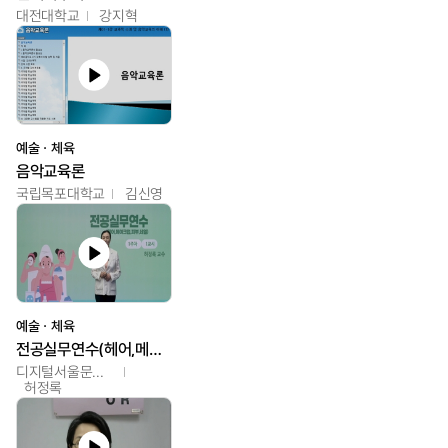
대전대학교
강지혁
예술ㆍ체육
음악교육론
국립목포대학교
김신영
예술ㆍ체육
전공실무연수(헤어,메이크업,피부,네일)
디지털서울문화예술대학교
허정록