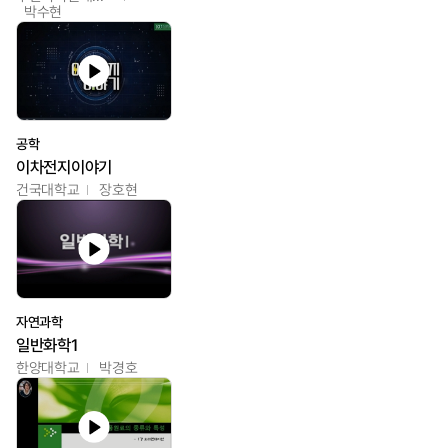
박수현
공학
이차전지이야기
건국대학교
장호현
자연과학
일반화학1
한양대학교
박경호