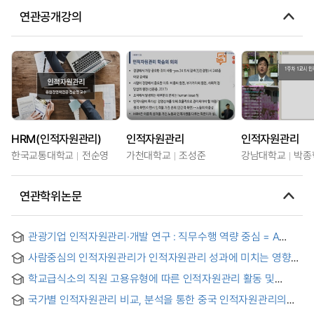
연관공개강의
HRM(인적자원관리)
인적자원관리
인적자원관리
한국교통대학교
전순영
가천대학교
조성준
강남대학교
박종
연관학위논문
관광기업 인적자원관리·개발 연구 : 직무수행 역량 중심 = A
Study on Human Resource Management and
사람중심의 인적자원관리가 인적자원관리 성과에 미치는 영향에
Development of Tourism Companies : Focusing on Job
관한 연구
Competency
학교급식소의 직원 고용유형에 따른 인적자원관리 활동 및
조직몰입도 : 경기 성남, 용인지역 일부 학교 영양(교)사, 조리사
국가별 인적자원관리 비교, 분석을 통한 중국 인적자원관리의
(원)을 대상으로
문제와 개선방향 : 한, 미, 일, 중의 인적자원관리 중심으로