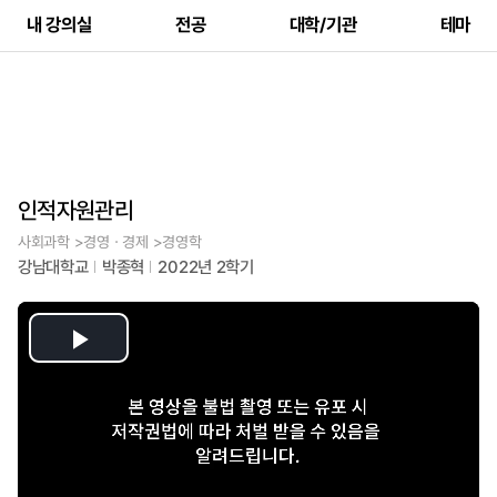
내 강의실
전공
대학/기관
테마
인적자원관리
사회과학 >경영ㆍ경제 >경영학
강남대학교
박종혁
2022년 2학기
Play
Video