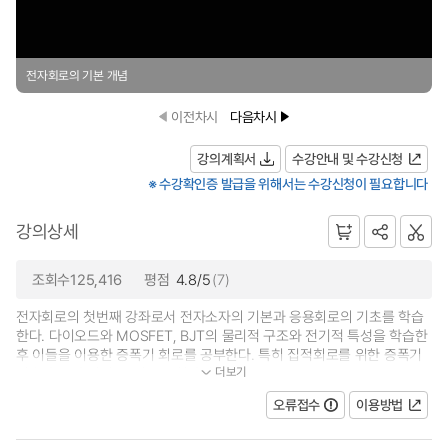
전자회로의 기본 개념
이전차시
다음차시
강의계획서
수강안내 및 수강신청
※ 수강확인증 발급을 위해서는 수강신청이 필요합니다
강의상세
조회수125,416
평점
4.8/5
(7)
전자회로의 첫번째 강좌로서 전자소자의 기본과 응용회로의 기초를 학습
한다. 다이오드와 MOSFET, BJT의 물리적 구조와 전기적 특성을 학습한
후 이들을 이용한 증폭기 회로를 공부한다. 특히 집적회로를 위한 증폭기
더보기
기초와 동작 원리, 그리고 구현방법...
오류접수
이용방법