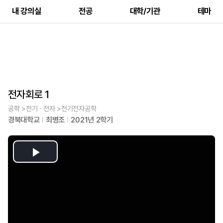
내 강의실
전공
대학/기관
테마
전자회로 1
공학 >전기ㆍ전자 >전기전자공학
경북대학교
최병조
2021년 2학기
Play
Video