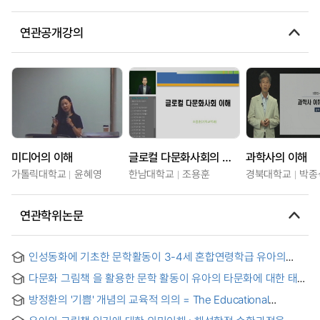
연관공개강의
미디어의 이해
글로컬 다문화사회의 이해
과학사의 이해
가톨릭대학교
윤혜영
한남대학교
조용훈
경북대학교
박종
연관학위논문
인성동화에 기초한 문학활동이 3-4세 혼합연령학급 유아의
인성, 이야기 내용이해도, 친사회적행동에 미치는 영향 = The
다문화 그림책 을 활용한 문학 활동이 유아의 타문화에 대한 태도
Effect of Literature Activities Based on Children’s book
및 인종에 대한 인식변화에 미치는 영향 = The effects of
about Character on the Development of Young Children’s
방정환의 '기쁨' 개념의 교육적 의의 = The Educational
literary activities by using of multicural picture books on the
Character, Story Comprehension and Pro-social Behavior
Meaning of Bang Jeong-Hwan's 'Pleasure' Concept
change of children's attitudes and perceptions toward