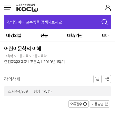
강의명이나 교수명을 검색해보세요
내 강의실
전공
대학/기관
테마
어린이문학의 이해
교육학 >초등교육 >초등교육학
춘천교육대학교
조은숙
2010년 1학기
강의상세
조회수4,959
평점
4/5
(1)
오류접수
이용방법