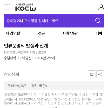
강의명이나 교수명을 검색해보세요
내 강의실
전공
대학/기관
테마
인류문명의 발생과 전개
인문과학 >인문과학기타 >고고학
충남대학교
박양진
2014년 2학기
강의상세
조회수8,207
평점
/5
(0)
이 과목은 500만년이 넘는 인류의 역사 가운데 99.9% 이상의 기간에 해
당하는 시기에 이루어진 인류 문명의 발생과 전개 과정을 살펴본다. 구체
적으로 이 과목에서는 인류의 기원과 진화 과정에 대한 최신 연구 성과를
더보기