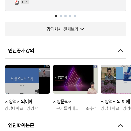
URL
강의차시
전체보기
연관공개강의
서양역사의이해
서양문화사
서양역사의 이해
강남대학교
강경락
대구가톨릭대학교
조수정
강남대학교
강경
연관학위논문