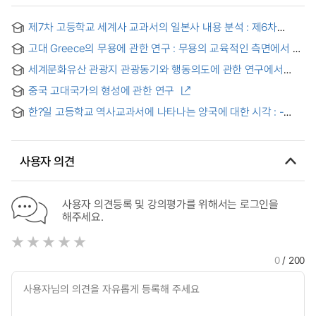
제7차 고등학교 세계사 교과서의 일본사 내용 분석 : 제6차
고등학교 세계사 교과서와의 비교를 중심으로 = (An) analysis
고대 Greece의 무용에 관한 연구 : 무용의 교육적인 측면에서 =
on the contents of Japanese history in high school world
(The) Study on the Dance of the Ancient Greece :
history textbooks in the 7th curricelums : in comparison
세계문화유산 관광지 관광동기와 행동의도에 관한 연구에서
stressed on the educational aspect
with high school world history textbooks in the 6yh
지각된 가치의 매개효과: 중국 쑤저우 고전원림 중심으로 =
cerriculums
중국 고대국가의 형성에 관한 연구
Mediating Effect of Perceived Values in a Study on
Motivation and Behavioral Intentions for World Heritage
한?일 고등학교 역사교과서에 나타나는 양국에 대한 시각 : -
Site Tourism: Focusing on the Classical Gardens of
세계사 교과서의 서술을 중심으로 - = 韓?日高等?校?史?
Suzhou, China
科書に現れる??にたいする認識 : - 世界史?科書の?
述を中心に -
사용자 의견
사용자 의견등록 및 강의평가를 위해서는 로그인을
해주세요.
0
/ 200