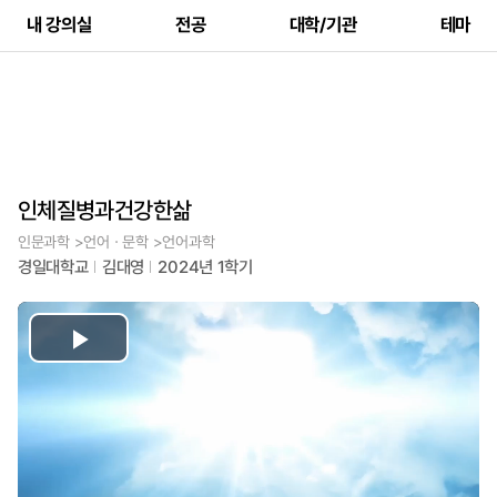
내 강의실
전공
대학/기관
테마
인체질병과건강한삶
인문과학 >언어ㆍ문학 >언어과학
경일대학교
김대영
2024년 1학기
Play
Video